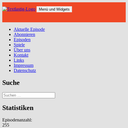
Zum
Inhalt
Menü und Widgets
springen
Aktuelle Episode
Abonnieren
Episoden
Spiele
Über uns
Kontakt
Links
Impressum
Datenschutz
Suche
Suchen
nach:
Statistiken
Episodenanzahl:
255