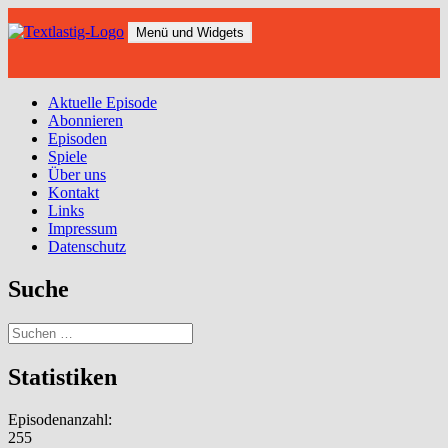
Zum
Inhalt
Menü und Widgets
springen
Aktuelle Episode
Abonnieren
Episoden
Spiele
Über uns
Kontakt
Links
Impressum
Datenschutz
Suche
Suchen
nach:
Statistiken
Episodenanzahl:
255