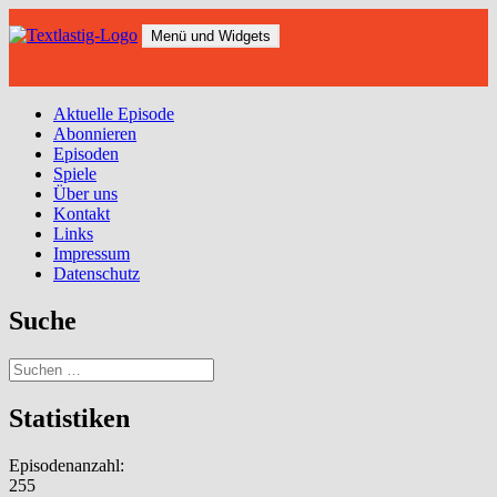
Zum
Inhalt
Menü und Widgets
springen
Aktuelle Episode
Abonnieren
Episoden
Spiele
Über uns
Kontakt
Links
Impressum
Datenschutz
Suche
Suchen
nach:
Statistiken
Episodenanzahl:
255