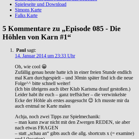
Spieleseite und Download
Simons Karte
Falks Karte
5 Kommentare zu „Episode 085 - Die
Höhlen von Karn #1“
Paul
sagt:
14. Januar 2014 um 23:33 Uhr
Oh, wie cool 😀
Zufällig genau heute hatte ich in einer freien Stunde endlich
mal Karn durchgespielt – und 30min später find ich die neue
Folge^^ bitte schnell weiter!
(Ich bin übrigens auch über Klub Karisma drauf gestoßen.)
Leider habt ihr euch – ganz treffsicher – die verwinkelste
Ecke der Höhle als erstes ausgesucht 😉 Ich musste mir da
auch erstmal ne Karte malen
Achja, noch zwei Tipps zur Spielmechanik:
– man kann zwar nicht mit den Zwergen REDEN, sie aber
nach etwas FRAGEN
– statt „schau an“ gibts auch die allg. shortcuts x (= examine)
und l (location)