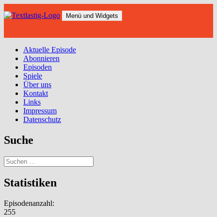
Zum
Inhalt
Menü und Widgets
springen
Aktuelle Episode
Abonnieren
Episoden
Spiele
Über uns
Kontakt
Links
Impressum
Datenschutz
Suche
Suchen
nach:
Statistiken
Episodenanzahl:
255